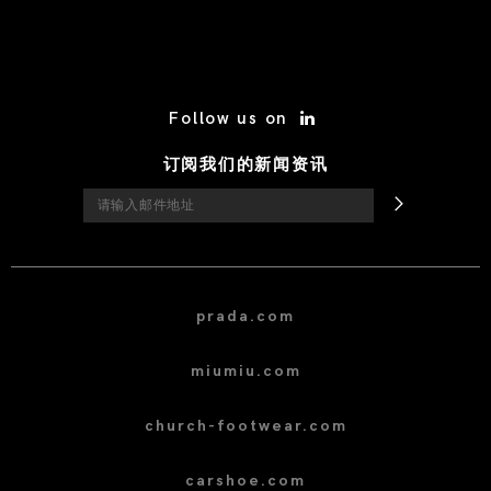
/* Site Footer */
Follow us on
订阅我们的新闻资讯
prada.com
miumiu.com
church-footwear.com
carshoe.com