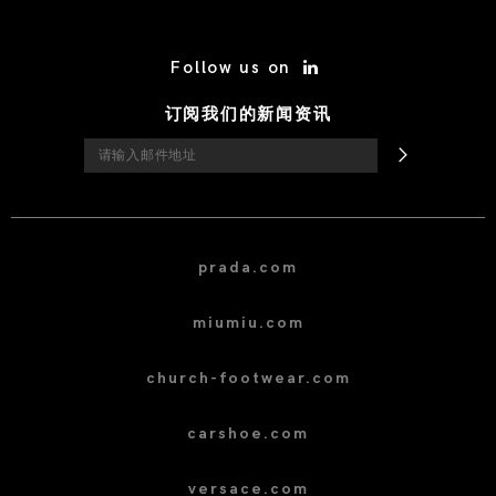
/* Site Footer */
Follow us on
订阅我们的新闻资讯
prada.com
miumiu.com
church-footwear.com
carshoe.com
versace.com