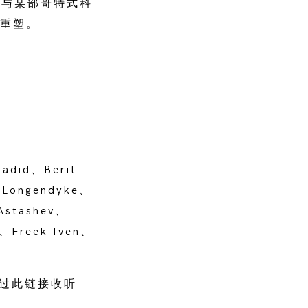
景与某部哥特式科
此重塑。
Hadid、Berit
 Longendyke、
 Astashev、
o、Freek Iven、
过此链接收听