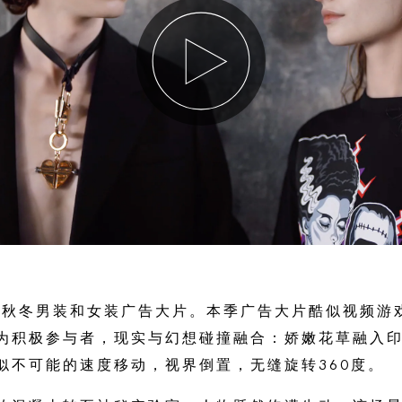
019秋冬男装和女装广告大片。本季广告大片酷似视频
为积极参与者，现实与幻想碰撞融合：娇嫩花草融入
似不可能的速度移动，视界倒置，无缝旋转360度。