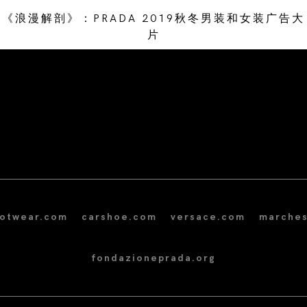
《浪漫解剖》：PRADA 2019秋冬男装和女装广告大
片
/* Site Footer */
ootwear.com
carshoe.com
versace.com
marches
fondazioneprada.org