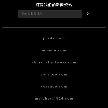
订阅我们的新闻资讯
prada.com
miumiu.com
church-footwear.com
carshoe.com
versace.com
marchesi1824.com