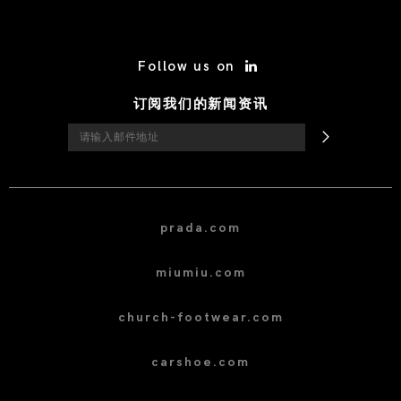
/* Site Footer */
Follow us on
订阅我们的新闻资讯
prada.com
miumiu.com
church-footwear.com
carshoe.com