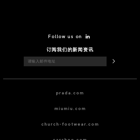
/* Site Footer */
Follow us on
订阅我们的新闻资讯
prada.com
miumiu.com
church-footwear.com
carshoe.com