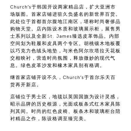
Church’s于韩国开设两家精品店，扩大亚洲市
场版图。首家店铺进驻久负盛名的新世界百货。
此处位于首都首尔腹地江南区，堪称时尚奢侈品
购物天堂。店内陈设木质和玻璃展示柜，展售男
士系列以及全新St. James臻选皮革饰品。内部
空间划为鞋履和皮具两个专区。胡桃镶木地板覆
以巧克力色绒头地垫，与米色阿尔坎塔拉天花板
交相映衬，营造时尚氛围，释放微妙的现代气
息。绿色皮革沙发和橡木家具别有格调。
继首家店铺开设不久，Church’s于首尔乐天百
货再开新店。
店铺位于男士区，地毯以英国国旗为设计灵感，
昭示品牌的历史根源，光面或板条式红木家具陈
列其间。时尚的红色皮椅、板条木和玻璃柜台陪
衬精品之作，陈设格调至臻完美。