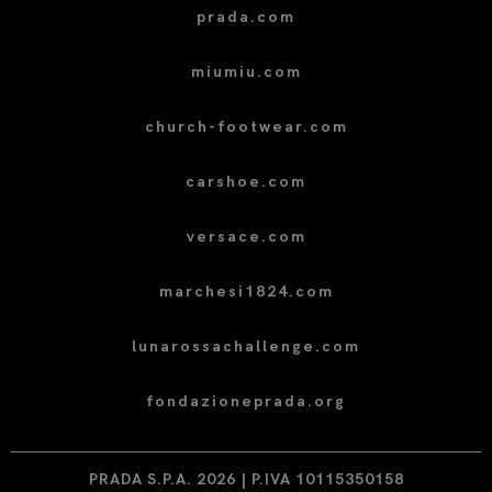
prada.com
miumiu.com
church-footwear.com
carshoe.com
versace.com
marchesi1824.com
lunarossachallenge.com
fondazioneprada.org
PRADA S.P.A. 2026 | P.IVA 10115350158