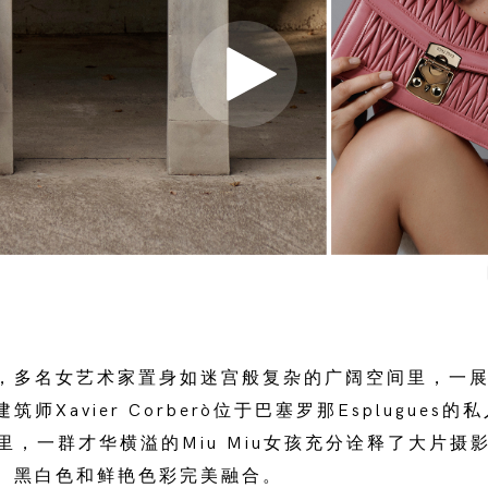
，多名女艺术家置身如迷宫般复杂的广阔空间里，一
师Xavier Corberò位于巴塞罗那Esplugues的私
在这里，一群才华横溢的Miu Miu女孩充分诠释了大片
、黑白色和鲜艳色彩完美融合。