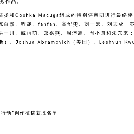
优秀作品。
扬和Goshka Macuga组成的特别评审团进行最终
陈自然、程晟、fanfan、高华雯、刘一宏、刘志成、
岳一川、臧雨萌、郑嘉燕、周沛霖、周小圆和朱东来；以
斯）、Joshua Abramovich（美国）、Leehyun 
。
虎年行动”创作征稿获胜名单