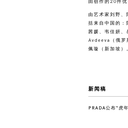
由创作的20件
由艺术家刘野、陆
括来自中国的：
茜媛、韦佳妍、
Avdeeva（俄罗
佩璇（新加坡）
新闻稿
PRADA公布“