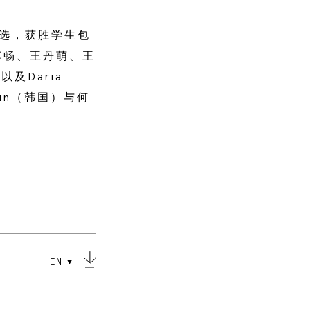
评选，获胜学生包
苏畅、王丹萌、王
及Daria
Kwun（韩国）与何
EN