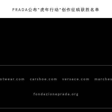
PRADA公布“虎年行动”创作征稿获胜名单
/* Site Footer */
ootwear.com
carshoe.com
versace.com
marches
fondazioneprada.org