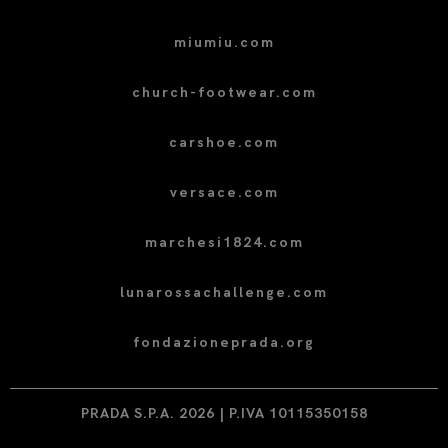
miumiu.com
church-footwear.com
carshoe.com
versace.com
marchesi1824.com
lunarossachallenge.com
fondazioneprada.org
PRADA S.P.A. 2026 | P.IVA 10115350158