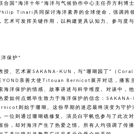
联合国“海洋十年”海洋与气候协作中心主任乔方利博士
hilip Tinari共同探讨海洋素养的全球使命，强调
，艺术可发挥关键作用，以构建更具认知力、参与度
海洋保护”
、艺术家SAKANA-KUN，与“珊瑚园丁”（Coral G
EYOND亲善大使Titouan Bernicot展开对话，
索海洋保护的情感、故事讲述与科学维度。对谈中，
热爱如何点燃毕生致力于海洋保护的信念：SAKANA-
n Bernicot则始于珊瑚。这份早期的迷恋最终演变为守
，一位则通过珊瑚礁修复。演员白宇帆也参与了此次
省份，却对海洋产生了热爱之情。所有人均强调了传