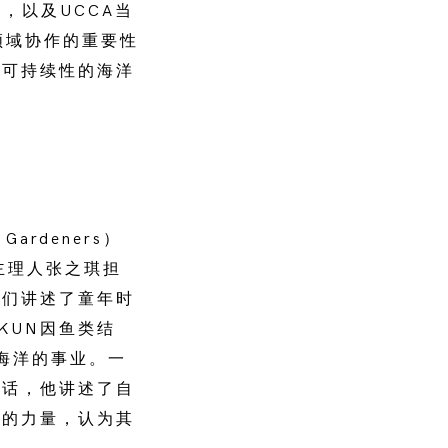
，以及UCCA当
跨领域协作的重要性
与可持续性的海洋
ardeners）
播客主理人张之琪担
他们讲述了童年时
KUN因鱼类结
护海洋的事业。一
对话，他讲述了自
播的力量，认为其