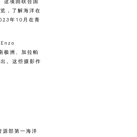
ge）这项由联合国
展览，了解海洋在
23年10月在青
nzo
往南极洲、加拉帕
展出。这些摄影作
然资源部第一海洋