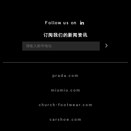
/* Site Footer */
Follow us on
订阅我们的新闻资讯
prada.com
miumiu.com
church-footwear.com
carshoe.com