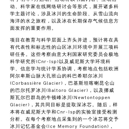
动、科学家在线网络研讨会等形式，展开诸多科
学主题讨论，涉及冰川的生命阶段、从雪山流向
海洋的水之旅程，以及冰在长期保存气候信息方
面发挥的重要作用。
项目在教育与科学层面上齐头并进，预计将在具
有代表性和标志性的山区冰川环境中开展三项科
研任务。这些考察由意大利国家研究委员会极地
科学研究所(Cnr-Isp)以及威尼斯大学环境科
学、信息学与统计学系协调，考察地点包括欧洲
阿尔卑斯山脉大孔班山的科巴希耶尔冰川
(Corbassière Glacier)，巴基斯坦喀喇昆仑山
的巴尔托罗冰川(Baltoro Glacier)，以及挪威
斯瓦尔巴群岛的牛顿峰冰川(Newtontoppen
Glacier)，其共同目标是提取深冰芯。随后，样
本将在威尼斯大学和Cnr-Isp的实验室接受检测
分析。在每个考察地点采集到的一个冰芯将交予
冰川记忆基金会(Ice Memory Foundation)，