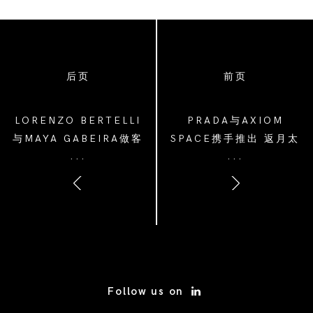
后页
前页
LORENZO BERTELLI
PRADA与AXIOM
与MAYA GABEIRA做客
SPACE携手推出 返月太
...
...
《鹦鹉螺》访谈节目
空服
/* Site Footer */
Follow us on