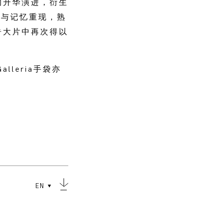
实的升华演进，衍生
历与记忆重现，熟
广告大片中再次得以
lleria手袋亦
EN