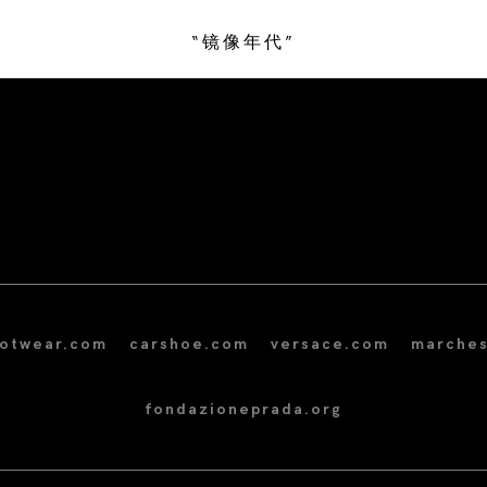
“镜像年代”
/* Site Footer */
ootwear.com
carshoe.com
versace.com
marches
fondazioneprada.org