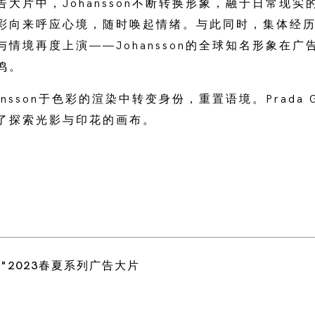
手袋广告大片中，Johansson不断转换形象，融于日常现
彩向来呼应心境，随时唤起情绪。与此同时，集体经
情境再度上演——Johansson的全球知名形象在
鸣。
nsson于色彩的渲染中转变身份，重置语境。Prada Ga
了探索光影与印花的画布。
代"2023春夏系列广告大片